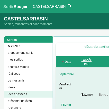
CASTELSARRASIN
Sortir
Bouger
CASTELSARRASIN
Sorties, rencontres et bons moments
Sorties
A VENIR
Idées de sorti
proposer une sortie
mes sorties
Lancée
Date
par
photos & vidéos
réalisées
Septembre
de mes amis
Vendredi
idées
20
idées passées
(Externe)
Boire u
présenter un évèn.
Février
recherche