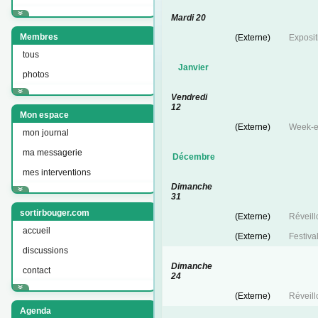
Mardi 20
Membres
(Externe)
Exposit
tous
Janvier
photos
Vendredi
12
Mon espace
(Externe)
Week-e
mon journal
ma messagerie
Décembre
mes interventions
Dimanche
31
sortirbouger.com
(Externe)
Réveill
accueil
(Externe)
Festiva
discussions
Dimanche
contact
24
(Externe)
Réveill
Agenda