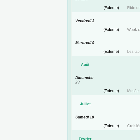
(Externe)
Ride or
Vendredi 3
(Externe)
Week-e
Mercredi 9
(Externe)
Les ta
Août
Dimanche
23
(Externe)
Musée d
Juillet
Samedi 18
(Externe)
Croisiè
Février